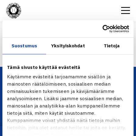
Etusivu
>
Kilpailut
>
Kilpailumääräykset
>
Kilpailumääräykset
KILPAILUMÄÄRÄYKSET
Suostumus
Yksityiskohdat
Tietoja
Kilpailumääräykset
Tämä sivusto käyttää evästeitä
Käytämme evästeitä tarjoamamme sisällön ja
mainosten räätälöimiseen, sosiaalisen median
ominaisuuksien tukemiseen ja kävijämäärämme
analysoimiseen. Lisäksi jaamme sosiaalisen median,
mainosalan ja analytiikka-alan kumppaneillemme
tietoja siitä, miten käytät sivustoamme.
Kumppanimme voivat yhdistää näitä tietoja muihin
YHTEYSTIEDOT
tietoihin, joita olet antanut heille tai joita on kerätty,
Olympiastadion, Paavo Nurmen tie 1, 00250 Helsinki
kun olet käyttänyt heidän palvelujaan.