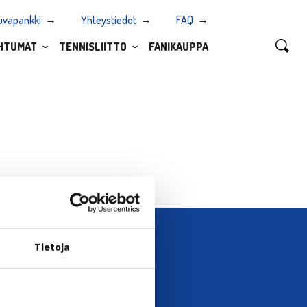
uvapankki
Yhteystiedot
FAQ
HTUMAT
TENNISLIITTO
FANIKAUPPA
Tietoja
UTISKIRJE →