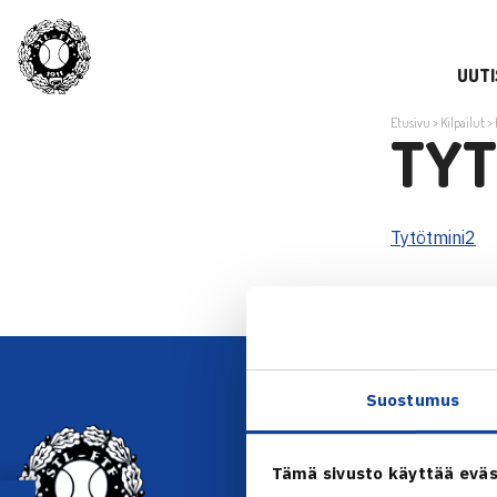
UUTI
Etusivu
>
Kilpailut
>
TYT
Tytötmini2
Suostumus
YHTEYSTIEDOT
Tämä sivusto käyttää eväs
Olympiastadion, Paavo Nurmen