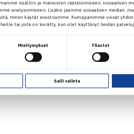
mamme sisällön ja mainosten räätälöimiseen, sosiaalisen m
VASTUULLISUUSOHJELMA →
me analysoimiseen. Lisäksi jaamme sosiaalisen median, mai
KUVAPANKKI →
itä, miten käytät sivustoamme. Kumppanimme voivat yhdistää
FAQ – USEIN KYSYTYT KYSYMYKSET
t heille tai joita on kerätty, kun olet käyttänyt heidän palvelu
→
ssä
EVÄSTEET →
s.fi
TIETOSUOJASELOSTE →
Mieltymykset
Tilastot
Salli valinta