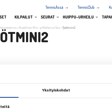
TennisÄssä
TennisClub
K
SET
KILPAILUT
SEURAT
HUIPPU-URHEILU
TAPA
Harrastetennis
>
Alueellinen Mini- ja Miditennis Tour
>
Tytötmini2
ÖTMINI2
Yksityiskohdat
ALOITA HARRASTUS →
TILAA U
ALOITA KILPAILEMINEN →
teitä
 tie 1,
TENNIKSEN STRATEGIA 2024 →