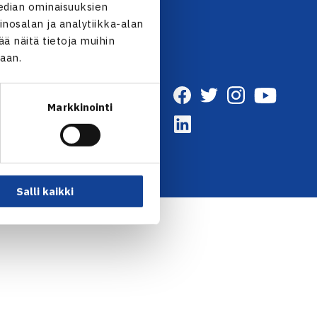
edian ominaisuuksien
nosalan ja analytiikka-alan
 näitä tietoja muihin
jaan.
Markkinointi
Salli kaikki