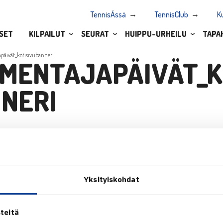
TennisÄssä
TennisClub
K
SET
KILPAILUT
SEURAT
HUIPPU-URHEILU
TAPA
päivät_kotisivubanneri
MENTAJAPÄIVÄT_K
NERI
Yksityiskohdat
teitä