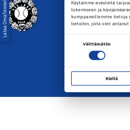
YHTEYSTIEDOT
Lataa OmaTennis!
Käytämme evästeitä tarjoa
tukemiseen ja kävijämääräm
Olympiastadion, Paavo Nurmen
kumppaneillemme tietoja si
00250 Helsinki
tietoihin, joita olet antanu
Puh. 010 574 3959
Toimiston puhelinajat:
Suostumuksen
ma-pe klo 10.00-12.00
Välttämätön
valinta
Muina aikoina olkaa yhteyde
sähköpostitse: toimisto@tenni
KAIKKI YHTEYSTIEDOT →
Kiellä