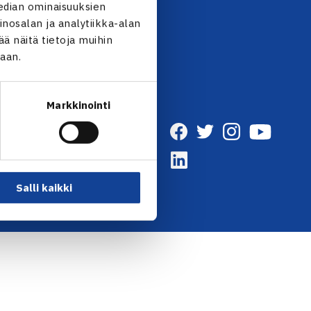
UTISKIRJE →
edian ominaisuuksien
nosalan ja analytiikka-alan
 näitä tietoja muihin
jaan.
Markkinointi
Salli kaikki