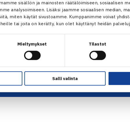
ALOITA HARRASTUS →
TILAA U
mamme sisällön ja mainosten räätälöimiseen, sosiaalisen m
ALOITA KILPAILEMINEN →
me analysoimiseen. Lisäksi jaamme sosiaalisen median, mai
 tie 1,
TENNIKSEN STRATEGIA 2024 →
itä, miten käytät sivustoamme. Kumppanimme voivat yhdistää
VASTUULLISUUSOHJELMA →
t heille tai joita on kerätty, kun olet käyttänyt heidän palvelu
KUVAPANKKI →
FAQ – USEIN KYSYTYT KYSYMYKSET
→
Mieltymykset
Tilastot
ssä
EVÄSTEET →
s.fi
TIETOSUOJASELOSTE →
Salli valinta