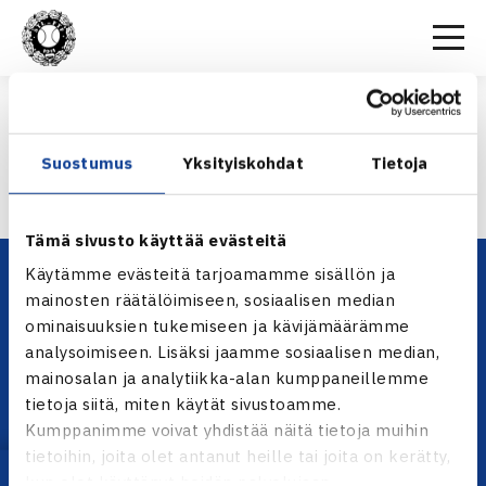
Etusivu
>
Spesiaalisisältö_1920x540_liput
SPESIAALISISÄLTÖ_1920X540_LIPUT
Suostumus
Yksityiskohdat
Tietoja
Tämä sivusto käyttää evästeitä
Käytämme evästeitä tarjoamamme sisällön ja
mainosten räätälöimiseen, sosiaalisen median
ominaisuuksien tukemiseen ja kävijämäärämme
analysoimiseen. Lisäksi jaamme sosiaalisen median,
mainosalan ja analytiikka-alan kumppaneillemme
tietoja siitä, miten käytät sivustoamme.
Kumppanimme voivat yhdistää näitä tietoja muihin
YHTEYSTIEDOT
tietoihin, joita olet antanut heille tai joita on kerätty,
Olympiastadion, Paavo Nurmen tie 1, 00250 Helsinki
kun olet käyttänyt heidän palvelujaan.