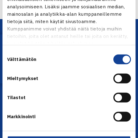
analysoimiseen. Lisäksi jaamme sosiaalisen median,
mainosalan ja analytiikka-alan kumppaneillemme
tietoja siitä, miten käytät sivustoamme.
Kumppanimme voivat yhdistää näitä tietoja muihin
tietoihin, joita olet antanut heille tai joita on kerätty,
Lataa OmaTennis!
kun olet käyttänyt heidän palvelujaan.
Suostumuksen
Välttämätön
valinta
YHTEYSTIEDOT
Mieltymykset
Olympiastadion, Paavo Nurmen tie 1, 00250 Helsinki
Puh. 010 574 3959
Tilastot
Toimiston puhelinajat:
ma-pe klo 10.00-12.00
Markkinointi
Muina aikoina olkaa yhteydessä
sähköpostitse: toimisto@tennis.fi
KAIKKI YHTEYSTIEDOT →