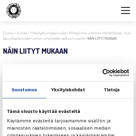
Etusivu
>
Uutiset
>
Yhteistyökumppanuudet
>
Pihlajalinna unelmien mahdollistaja – Uusi
bonushaaste tukee nuorten urheilijoiden polkua huipulle
>
NÄIN LIITYT MUKAAN
NÄIN LIITYT MUKAAN
25.6.2026 | 07:44
NÄIN LIITYT MUKAAN
Suostumus
Yksityiskohdat
Tietoja
Jaa:
Tämä sivusto käyttää evästeitä
Käytämme evästeitä tarjoamamme sisällön ja
mainosten räätälöimiseen, sosiaalisen median
← Edellinen
ominaisuuksien tukemiseen ja kävijämäärämme