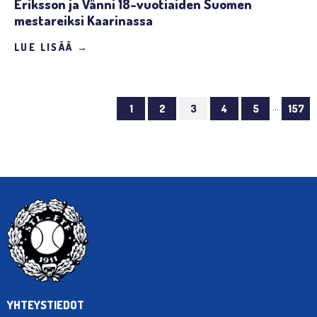
Eriksson ja Vänni 18-vuotiaiden Suomen
mestareiksi Kaarinassa
LUE LISÄÄ →
…
1
2
3
4
5
157
YHTEYSTIEDOT