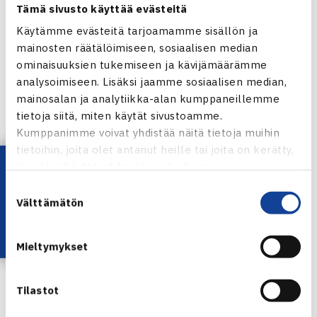
Tämä sivusto käyttää evästeitä
Käytämme evästeitä tarjoamamme sisällön ja
mainosten räätälöimiseen, sosiaalisen median
ominaisuuksien tukemiseen ja kävijämäärämme
analysoimiseen. Lisäksi jaamme sosiaalisen median,
mainosalan ja analytiikka-alan kumppaneillemme
24.6.2026 | 19:46
tietoja siitä, miten käytät sivustoamme.
RAPORTIT
Kumppanimme voivat yhdistää näitä tietoja muihin
tietoihin, joita olet antanut heille tai joita on kerätty,
Virtanen eteni karsintafinaaliin Wimbledonissa
Lataa OmaTennis!
kun olet käyttänyt heidän palvelujaan.
– ”Tämä oli hyvä suoritus tänään.”
Suostumuksen
LUE LISÄÄ →
Välttämätön
valinta
Mieltymykset
Tilastot