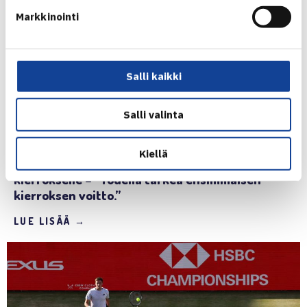
Markkinointi
Salli kaikki
Salli valinta
22.6.2026 | 18:55
RAPORTIT
Kiellä
Virtanen Wimbledonin karsintojen toiselle
kierrokselle – ”Todella tärkeä ensimmäisen
kierroksen voitto.”
LUE LISÄÄ →