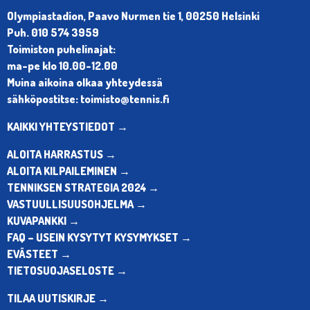
Olympiastadion, Paavo Nurmen tie 1, 00250 Helsinki
Puh. 010 574 3959
Toimiston puhelinajat:
ma-pe klo 10.00-12.00
Muina aikoina olkaa yhteydessä
sähköpostitse: toimisto@tennis.fi
KAIKKI YHTEYSTIEDOT →
ALOITA HARRASTUS →
ALOITA KILPAILEMINEN →
TENNIKSEN STRATEGIA 2024 →
VASTUULLISUUSOHJELMA →
KUVAPANKKI →
FAQ – USEIN KYSYTYT KYSYMYKSET →
EVÄSTEET →
TIETOSUOJASELOSTE →
TILAA UUTISKIRJE →