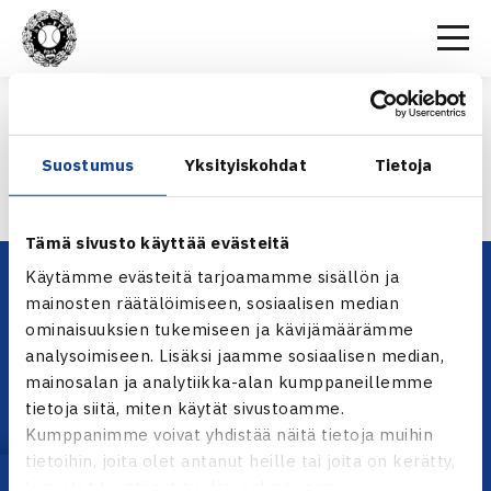
Etusivu
>
Kilpailut
>
Kilpailumääräykset
>
Kilpailumääräykset 15.6.2026
KILPAILUMÄÄRÄYKSET 15.6.2026
Suostumus
Yksityiskohdat
Tietoja
Kilpailumääräykset 15.6.2026
Tämä sivusto käyttää evästeitä
Käytämme evästeitä tarjoamamme sisällön ja
mainosten räätälöimiseen, sosiaalisen median
ominaisuuksien tukemiseen ja kävijämäärämme
analysoimiseen. Lisäksi jaamme sosiaalisen median,
mainosalan ja analytiikka-alan kumppaneillemme
tietoja siitä, miten käytät sivustoamme.
Kumppanimme voivat yhdistää näitä tietoja muihin
YHTEYSTIEDOT
tietoihin, joita olet antanut heille tai joita on kerätty,
Olympiastadion, Paavo Nurmen tie 1, 00250 Helsinki
kun olet käyttänyt heidän palvelujaan.