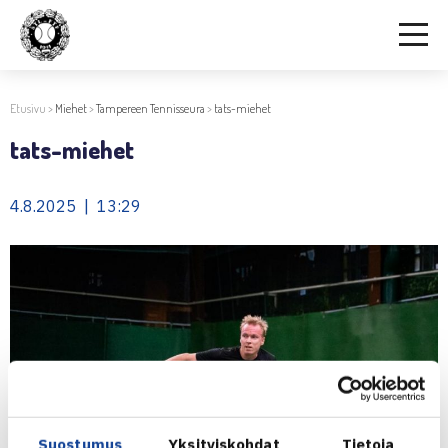
Etusivu
>
Miehet
>
Tampereen Tennisseura
>
tats-miehet
tats-miehet
4.8.2025 | 13:29
Suostumus
Yksityiskohdat
Tietoja