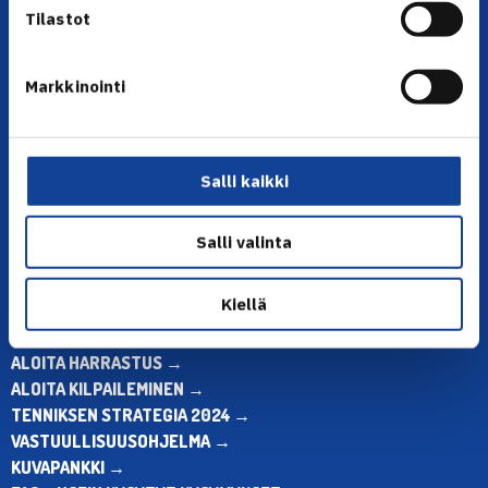
Tilastot
Markkinointi
YHTEYSTIEDOT
Olympiastadion, Paavo Nurmen tie 1, 00250 Helsinki
Puh. 010 574 3959
Salli kaikki
Toimiston puhelinajat:
ma-pe klo 10.00-12.00
Salli valinta
Muina aikoina olkaa yhteydessä
sähköpostitse: toimisto@tennis.fi
Kiellä
KAIKKI YHTEYSTIEDOT →
ALOITA HARRASTUS →
ALOITA KILPAILEMINEN →
TENNIKSEN STRATEGIA 2024 →
VASTUULLISUUSOHJELMA →
KUVAPANKKI →