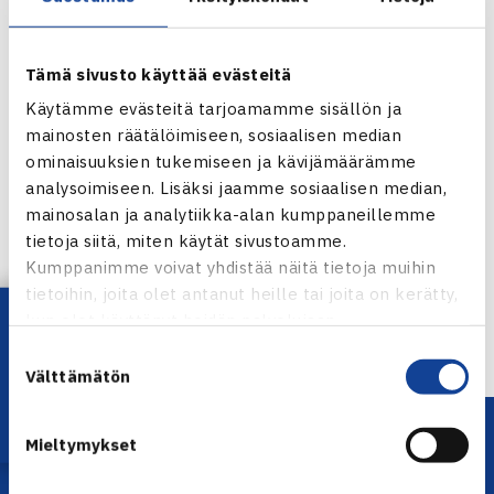
Tämä sivusto käyttää evästeitä
Käytämme evästeitä tarjoamamme sisällön ja
mainosten räätälöimiseen, sosiaalisen median
ominaisuuksien tukemiseen ja kävijämäärämme
analysoimiseen. Lisäksi jaamme sosiaalisen median,
Jaa:
mainosalan ja analytiikka-alan kumppaneillemme
tietoja siitä, miten käytät sivustoamme.
Kumppanimme voivat yhdistää näitä tietoja muihin
tietoihin, joita olet antanut heille tai joita on kerätty,
← Edellinen
Lataa OmaTennis!
kun olet käyttänyt heidän palvelujaan.
Suostumuksen
Välttämätön
valinta
Mieltymykset