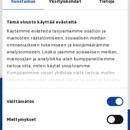
Suostumus
Yksityiskohdat
Tietoja
Tämä sivusto käyttää evästeitä
Käytämme evästeitä tarjoamamme sisällön ja
mainosten räätälöimiseen, sosiaalisen median
ominaisuuksien tukemiseen ja kävijämäärämme
analysoimiseen. Lisäksi jaamme sosiaalisen median,
Jaa:
mainosalan ja analytiikka-alan kumppaneillemme
tietoja siitä, miten käytät sivustoamme.
Kumppanimme voivat yhdistää näitä tietoja muihin
tietoihin, joita olet antanut heille tai joita on kerätty,
Lataa OmaTennis!
← Edellinen
kun olet käyttänyt heidän palvelujaan.
Suostumuksen
Välttämätön
valinta
Mieltymykset