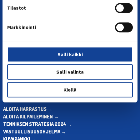
Tilastot
Markkinointi
YHTEYSTIEDOT
Olympiastadion, Paavo Nurmen tie 1, 00250 Helsinki
Puh. 010 574 3959
Salli kaikki
Toimiston puhelinajat:
ma-pe klo 10.00-12.00
Salli valinta
Muina aikoina olkaa yhteydessä
sähköpostitse: toimisto@tennis.fi
Kiellä
KAIKKI YHTEYSTIEDOT →
ALOITA HARRASTUS →
ALOITA KILPAILEMINEN →
TENNIKSEN STRATEGIA 2024 →
VASTUULLISUUSOHJELMA →
KUVAPANKKI →