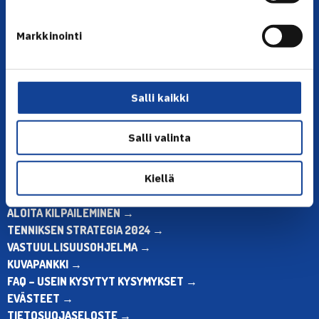
YHTEYSTIEDOT
Markkinointi
Olympiastadion, Paavo Nurmen tie 1, 00250 Helsinki
Puh. 010 574 3959
Toimiston puhelinajat:
Salli kaikki
ma-pe klo 10.00-12.00
Muina aikoina olkaa yhteydessä
Salli valinta
sähköpostitse: toimisto@tennis.fi
KAIKKI YHTEYSTIEDOT →
Kiellä
ALOITA HARRASTUS →
ALOITA KILPAILEMINEN →
TENNIKSEN STRATEGIA 2024 →
VASTUULLISUUSOHJELMA →
KUVAPANKKI →
FAQ – USEIN KYSYTYT KYSYMYKSET →
EVÄSTEET →
TIETOSUOJASELOSTE →