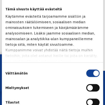
Tämä sivusto käyttää evästeitä
Käytämme evästeitä tarjoamamme sisällön ja
mainosten räätälöimiseen, sosiaalisen median
ominaisuuksien tukemiseen ja kävijämäärämme
Jaa:
analysoimiseen. Lisäksi jaamme sosiaalisen median,
mainosalan ja analytiikka-alan kumppaneillemme
tietoja siitä, miten käytät sivustoamme.
Kumppanimme voivat yhdistää näitä tietoja muihin
← Edellinen
tietoihin, joita olet antanut heille tai joita on kerätty,
Lataa OmaTennis!
kun olet käyttänyt heidän palvelujaan.
Suostumuksen
Välttämätön
valinta
Mieltymykset
Tilastot